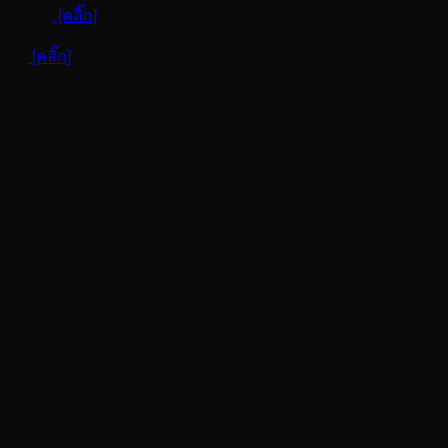
ผ่อนคลาย
[คลิ๊ก]
โปร่ง
[คลิ๊ก]
ับ
ุ่มชุ่มชื้นและนวดคลึงเบาๆ 2-3 ครั้งนำมาสูดดมโดยค่อยๆหายใจเข้าล