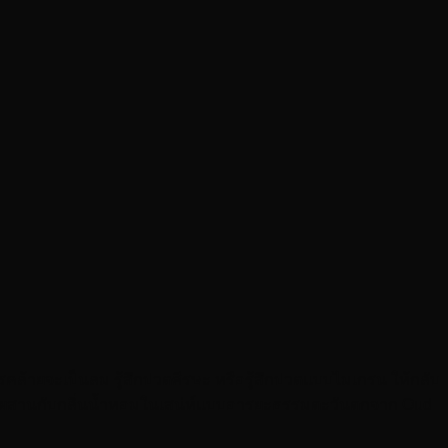
ารคล้ายจะเป็นลม รู้สึกปวดศีรษะ หรือรู้สึกปวดแบบไมเกรน ให้กลับ
 ผสมผสานกับกลิ่นน้ำหอมในเสน่ห์แบบอารยะธรรมตะวันตกจาก Oud