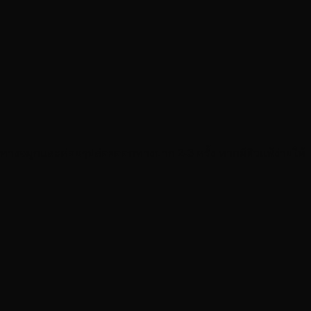
ึกๆทางจมูกและค่อยๆปล่อยออกทางปาก 2-3 ครั้ง หากมีผิวแพ้ง่ายให้