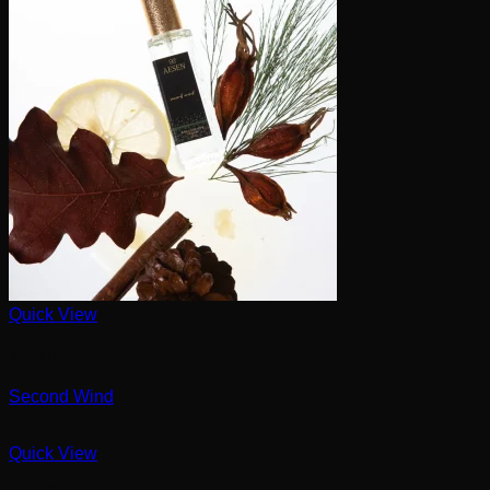
Quick View
สเปรย์
Second Wind
Quick View