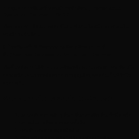
7.
กลุ่มอาการซึมเศร้าก่อนมีประจำเดือน
(Premenstrual
Dysphoric Disorder – PMDD)
เกิดจากการเปลี่ยนแปลงฮอร์โมนเช่นกัน โดยมีอาการเด่นใน
ช่วงมีประจำเดือน
8.
โรคซึมเศร้าที่เกิดจากความผิดปกติของการปรับ
ตัว
(Reactive Depression/ Adjustment Disorder)
เกิดขึ้นหลังจากได้รับความเครียดหรือความกระทบกระเทือนใจ
อย่างหนัก เช่นการพลัดพราก การสูญเสียบุคคลอันเป็นที่รักใน
ครอบครัว
สังเกตอย่างไร เสี่ยงเป็นโรคซึมเศร้า
1. นอนหลับยาก หลับๆ ตื่น ๆ ตื่นกลางดึก ตื่นเช้ามืด หรือ
บางรายง่วง เพลียอยากนอนทั้งวัน
2. กระสับกระส่าย หงุดหงิดง่าย
3. รู้สึกเหนื่อย อ่อนเพลีย ไม่มีแรง ทำอะไรช้าลง