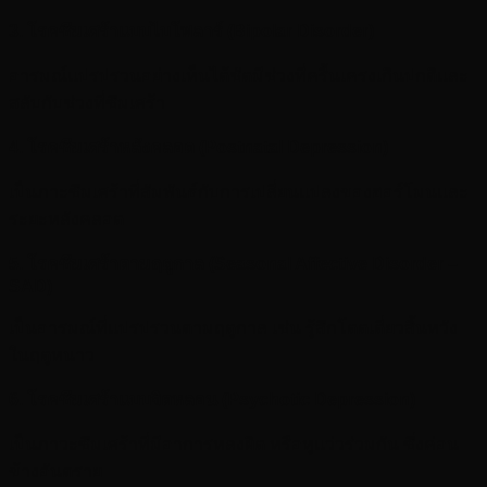
3.
โรคซึมเศร้าแบบไบโพลาร์
(Bipolar Disorder)
อารมณ์แปรปรวนอย่างเห็นได้ชัดมีช่วงที่ครื้นเครงเกินปกติและ
สลับกับช่วงที่ซึมเศร้า
4.
โรคซึมเศร้าหลังคลอด
(Postnatal Depression)
เป็นภาะซึมเศร้าที่สัมพันธ์กับการเปลี่ยนแปลงของฮอร์โมนและ
ระยะหลังคลอด
5.
โรคซึมเศร้าตามฤดูกาล
(Seasonal Affective Disorder –
SAD)
เป็นอารมณ์ที่แปรปรวนตามฤดูกาล เช่น รู้สึกโดดเดี่ยวสิ้นหวัง
ในฤดูหนาว
6.
โรคซึมเศร้าแบบจิตหลอน
(Psychotic Depression)
เป็นภาวะซึมเศร้าที่มีอาการหลงผิด หรือหูแว่วร่วมกัน ซึ่งค่อน
ข้างอันตราย