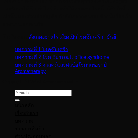
ให้กลับมาใช้ชีวิตได้เป็นปกติ จำไว้ง่ายๆว่า ยิ่งเข้าใจและรู้ตัว
และรักษาได้เร็วเท่าไหร่ ก็จะทำให้หายจากโรคนี้ได้เร็วยิ่งขึ้น
เท่านั้น และส่วนสำคัญ คือ กำลังใจจากคนรอบข้างนั้นก็ถือเป็น
ยาขนานเอกเช่นกัน
อ้างอิงจาก :
สังเกตอย่างไร เสี่ยงเป็นโรคซึมเศร้า | ยันฮี
บทความที่ 1 โรคซึมเศร้า
บทความที่ 2 โรค Burn out , office syndrome
บทความที่ 3 ศาสตร์และศิลป์อโรมาเทอราปี
Aromatherapy
Copyright 2026 ©
Aesenaromatic
Search
for:
หน้าหลัก
เกี่ยวกับเรา
บทความ
รายการสินค้า
ส่วนประกอบหลัก