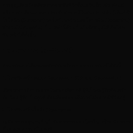
การสูญเสียหรือพลัดพรากจากสิ่งที่รักตั้งแต่วัยเด็ก เช่น พ่อแม่
หรือการเปลี่ยนแปลงของระดับสารเคมีในสมองบางตัว (ได้แก่ ซี
โรโตนิน (Serotonin) นอร์เอปิเนฟริน และโดปามีน (Dopamine)
ทำงานไม่สมดุลกัน) เป็น เหล่านี้ล้วนเป็นปัจจัยหนุนให้เกิดโรค
ซึมเศร้าได้ทั้งสิ้น
ประเภทของโรคซึมเศร้า
สามารถแบ่งได้ตามพฤติกรรมหรือภาวะทางอารมณ์ได้ดังนี้
1.
โรคซึมเศร้า
Major Depression (Clinical Depression)
เกิดจากสารสื่อประสาทในสมองผิดปกติ ผู้ที่เป็นจะรู้สึกซึมเศร้า
ต่อเนื่อง รู้สึกเป็นทุกข์ ท้อแท้ตลอดจนถึงการไม่อยากมีชีวิตอยู่
2.
โรคซึมเศร้าเรื้อรัง
(Dysthymia)
จะมีอาการอยู่นานเป็นปี เริ่มจากการมองโลกในแง่ร้าย มีอาการ
ขึ้นๆ ลงๆ อารมณ์ไม่คงที่