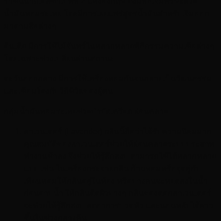
ราชินีนาถเอลิซาเบทที่ 2 แห่งอังกฤษ ยังมีพิธีเจิมศีรษะด้วย
น้ำมันหอมระเหย โดยมีการเผยแพร่สูตรน้ำมันสำหรับเจิมออก
มาตามสื่อต่างๆ
อินเดีย มีการใช้ไม้จันทร์ในหลากหลายพิธีกรรมความเชื่อต่างๆ
โดยเฉพาะช่วงเปลี่ยนผ่านสถานะ
ตะวันออกกลาง มีการใช้เครื่องหอมกันจนกลายเป็นวัฒนธรรม
และเชื่อมโยงกับวิถีชีวิตของผู้คน
กลุ่มน้ำมันหอมระเหยช่วยบำบัดเครียด ผ่อนคลาย
ลาเวนเดอร์ (Lavender) กลิ่นนี้ถือว่าได้รับความนิยมมาก
คุณสมบัติของลาเวนเดอร์ช่วยให้ผ่อนคลายระบบประสาท
ทำงานช้าลง จึงช่วยให้รู้สึกสงบ สามารถใช้ได้หลากหลาย
แบบ เช่น ในเครื่องกระจายกลิ่น ก้านหอมหรือจุดคู่กับ
เทียนหอมให้กลิ่นอยู่ในห้อง หรือบางคนจะหยดลงในน้ำ
ก่อนอาบน้ำ ให้กลิ่นติดผิวบางๆ กลิ่นของดอกลาเวนเดอร์
จะช่วยให้รู้สึกสงบ ลดอาการปวดหัว และนอนหลับได้ยาว
ขึ้นในช่วงกลางคืน