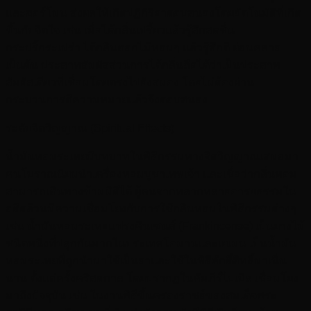
และฮอร์โมน ส่งผลให้เกิดปฏิกิริยาตอบสนองโดยอัตโนมัติที่เกิด
ขึ้นกับจิตใจ เช่น เมื่อได้กลิ่นเปรี้ยวแล้วรู้สึกสดชื่น
กระปรี้กระเปร่า ได้กลิ่นดอกไม้หอมๆ แล้วรู้สึกดี ผ่อนคลาย
เป็นต้น ประสาทสัมผัสส่วนการได้กลิ่นถือได้ว่าเป็นประสาท
สัมผัสเดียวที่เชื่อมโดยตรงไปยังสมอง โดยไม่ต้องผ่าน
กระบวนการตีความหมายแล้วจึงตอบสนอง
ระดับจิตวิญญาณ (Spiritual Effects)
น้ำมันหอมระเหยมีบทบาทในพิธีกรรมทางจิตวิญญาณเสมอมา
คนโบราณนิยมนำเครื่องหอมบูชาเทพเจ้า และเชื่อว่ากลิ่นหอม
สามารถเดินทางข้ามมิติได้ ผู้คนจากหลากหลายอารยธรรมใน
อดีตล้วนมีความเชื่อมโยงกับการใช้กลิ่นหอมในพิธีกรรมต่างๆ
เช่น น้ำมันหอมระเหยแฟรงคินเซนส์ (Frankincense) เป็นยางไม้
ชนิดหนึ่งที่ปลูกกันมากในประเทศโอมานและเยเมน เป็นน้ำมัน
หอมระเหยที่ถูกนำมาใช้เป็นยาและใช้ในพิธีศักดิ์สิทธิ์มาเนิ่น
นาน ตั้งแต่ครั้งคริสตกาล โดยปรากฏในคัมภีร์ไบเบิล เชื่อมโยง
มาถึงปัจจุบัน เช่น ในงานพิธีขึ้นครองราชย์ของสมเด็จพระ