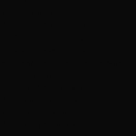
น้ำมันหอมยูคาลิปตัส (Eucalyptus oil)
ช่วยให้หายใจโล่ง สบาย
น้ำมันหอมเปปเปอร์มินต์ (Peppermint Oil)
ช่วยให้หายใจโล่ง บรรเทาอาการคัดจมูก
น้ำมันหอมแฟรงคินเซนส์ (Frankincense Oil)
ช่วยเสริมการทำงานของปอด กระตุ้นการสร้างเซลล์ผิวใหม่
น้ำมันหอมลาเวนเดอร์ (Lavender Oil)
ช่วยผ่อนคลาย หลับสบาย คลายปวด ลดไข้
น้ำมันหอมคาโมมายล์ (Chamomile Oil)
ช่วยผ่อนคลาย หลับสบาย แก้อักเสบ
น้ำมันหอมกานพลู (Clove Bud Oil)