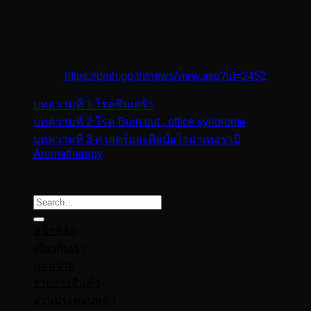
สังเคราะห์ ซึ่งอาจพบเห็นจำหน่ายในท้องตลาดทั่วไป
● ในกรณีที่ใช้กับผู้ใหญ่อาจจะเพิ่มปริมาณน้ำมันหอมเป็น 2-4
หยดได้ และเพิ่มระยะเวลาในการสูดไอน้ำ
อ้างอิงจาก :
https://dmh.go.th/news/view.asp?id=2452
บทความที่ 1 โรคซึมเศร้า
บทความที่ 2 โรค Burn out , office syndrome
บทความที่ 3 ศาสตร์และศิลป์อโรมาเทอราปี
Aromatherapy
Copyright 2026 ©
Aesenaromatic
Search
for:
หน้าหลัก
เกี่ยวกับเรา
บทความ
รายการสินค้า
ส่วนประกอบหลัก