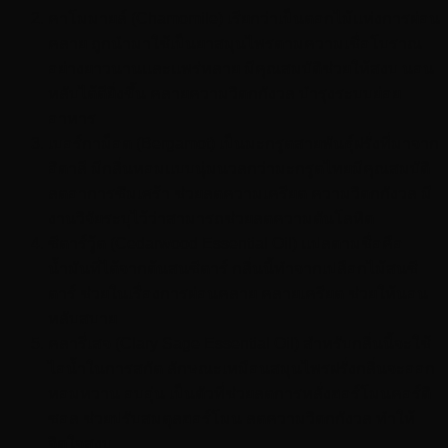
คาโมมายล์ (Chamomile) เรียกว่าเป็นดอกไม้แห่งการผ่อน
คลาย ถูกนำมาใช้เป็นยาสมุนไพรตามความเชื่อโบราณ
อย่างยาวนานและแพร่หลาย มีคุณสมบัติช่วยให้สงบ นอน
หลับได้ดียิ่งขึ้น คลายความวิตกกังวล บำรุงระบบย่อย
อาหาร
เบอร์กาม็อต (Bergamot) เป็นมะกรูดสายพันธุ์ฝรั่งที่มาจาก
อิตาลี มีกลิ่นหอมแบบนุ่มนวลกว่ามะกรูดไทยมีคุณสมบัติ
ลดอาการซึมเศร้า ช่วยลดความเครียด ความวิตกกังวล มี
งานวิจัยระบุไว้ว่าสามารถช่วยลดความดันโลหิต
ซีดาร์วู้ด (Cedarwood Essential Oil) แปลตามชื่อคือ
น้ำมันที่ได้จากต้นสนซีดาร์ กลิ่นนี้ทำจากเปลือกไม้สนซี
ดาร์ ช่วยในเรื่องการผ่อนคลาย คลายเครียด ช่วยให้นอน
หลับสบาย
คลารี่เสจ (Clary Sage Essential Oil) สำหรับกลิ่นนี้จะใช้
ไอน้ำในการสกัด ลักษณะเหมือนสมุนไพรฝรั่งกลิ่นจะออก
หอมหวาน อบอุ่น เป็นตัวที่ช่วยลดการหลั่งฮอร์โมนคอร์ติ
ซอล ช่วยปรับสมดุลฮอร์โมน ลดความวิตกกังวล ทำให้
จิตใจสงบ