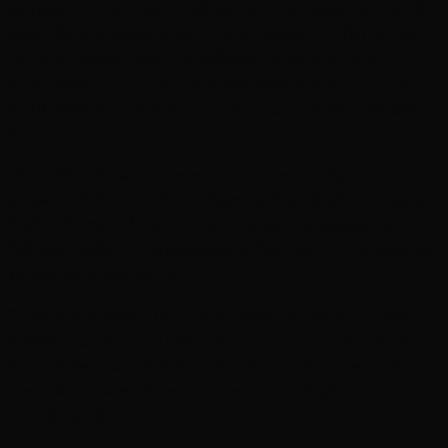
สังเกตตอนเวลาเราเครียด คลื่นสมอง (Brain Wave) จะเป็นเบต้า
(Beta) คือ ทำงานตลอดเวลา อาจจะสังเกตจากปฏิกิริยาร่างกาย
เช่น ร่างกายตื่นตัว จดจ่อ เป็นคลื่นสมองขณะทำงาน เมื่อเรา
ต้องการพักผ่อนนอนหลับ แต่สมองยังคงตื่นตัวและทำงานอยู่
ทำให้เครียด กังวล ครุ่นคิด ไปจนถึงนอนไม่หลับซึ่งส่งผลเสียต่อ
ร่างกาย
เมื่อเราใช้น้ำมันหอมระเหยช่วยบำบัด การสูดกลิ่นหอมจะช่วย
ผ่อนคลายจิตใจ ช่วยปรับให้คลื่นสมองเข้าสู่คลื่นอัลฟา (Alpha)
ซึ่งเป็นคลื่นสมองที่เกิดขึ้นเมื่อมีความสงบ (Relaxation) สภาวะ
นี้เป็นสภาวะที่รับรู้ข้อมูลได้ดีที่สุด ทำให้ร่างกายความคิดสงบลง
ผ่อนคลายและหลับสบาย
ในเชิงวิทยาศาสตร์ อโรมาเทอราปีหรือการใช้กลิ่นบำบัดจัดเป็น
ศาสตร์แขนงหนึ่งของ Herbal Medicine เป็นการใช้น้ำมันหอม
ระเหย (Essential Oil) ซึ่งมีคุณสมบัติในการรักษาและบำบัด
อาการต่างๆ โดยน้ำมันหอมระเหยสามารถเข้าสู่ร่างกายได้ 2
ทางหลักๆดังนี้