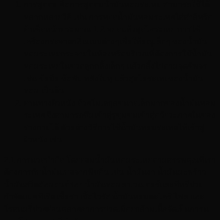
การสูดดม คือการสูดดมน้ำมันหอมระเหย สามารถใช้ได้
หลากหลายวิธี เช่น การหยดน้ำมันหอมระเหยใส่สำลีหรือ
ผ้าเช็ดหน้าประมาณ 1-2 หยดแล้วสูดไอระเหย การใช้
เครื่องกระจายกลิ่นแบบต่างๆเพื่อให้อณูเล็กๆ ของน้ำมัน
หอมระเหยกระจายในห้องหรือบริเวณที่ต้องการใช้น้ำมัน
หอมระเหยในขวดลูกกลิ้งเล็กๆ แล้วกลิ้งไปตามจุดชีพจร
เช่น ข้อมือ ข้อพับ หลังใบหู แล้วสูดไอระเหยของน้ำมัน
หอม เป็นต้น
ผ่านทางผิวหนัง ด้วยโมเลกุลขนาดเล็กมากของน้ำมันหอม
ระเหย จึงสามารถซึมเข้าสู่รูขุมขนเข้าสู่อวัยวะภายในของ
ร่างกายได้ ตัวอย่างวิธีการใช้น้ำมันหอมระเหยให้เข้าสู่
ผิวหนัง เช่น
2.1 การนวดบำบัด โดยผสมน้ำมันหอมระเหยตามสรรพคุณที่เรา
ต้องการกับน้ำมันเบสจากพืชอื่น เช่น น้ำมันงา น้ำมันมะพร้าว
น้ำมันสวีตอัลมอนด์ฯลฯ น้ำมันหอมลาเวนเดอร์และทีทรีช่วย
กำจัดแบคทีเรีย เชื้อรา เชื้อไวรัส น้ำมันหอมตะไคร้ ไพล และ
โรสแมรี่ช่วยผ่อนคลายอาการปวดเมื่อยกล้ามเนื้อจัดเป็นการน