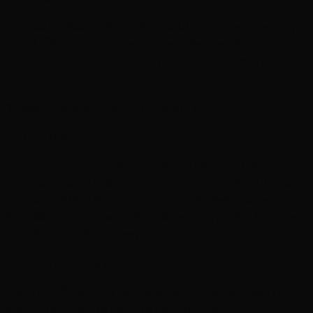
ปัจจุบันมีการพัฒนาวิธีการสกัดน้ำมันหอมระเหยหลากหลายรูป
แบบ ทั้งนี้ขึ้นอยู่กับความเหมาะสมของพืชนั้นๆ ปริมาณของ
น้ำมันหอมระเหย ความทนต่อความร้อน วัตถุประสงค์ที่จะนำไป
ใช้ ฯลฯ
วิธีผลิตน้ำมันหอมระเหยมี 4 แบบหลักๆ คือ
การกลั่น
ยังแบ่งออกเป็นการกลั่นด้วยน้ำ (Water Distillation) กับการกลั่น
ด้วยไอน้ำ (Steam Distillation) น้ำมันหอมระเหยส่วนใหญ่ใน
ปัจจุบันจะใช้วิธีนี้ใช้การสกัด เหมาะสำหรับพืชที่ทนต่อความ
ร้อนได้ดีและเมื่อโดนความร้อนแล้วจะไม่ทำให้กลิ่นเพี้ยนไปเช่น
ตะไคร้ เปปเปอร์มินต์ มะกรูดฯลฯ
การสกัดด้วยตัวทำละลาย (Solvent)
เป็นวิธีการที่ไม่ซับซ้อน แต่อาจจะมีตัวทำละลายที่เป็นสารเคมี
ตกค้างอยู่บ้าง เช่น ดอกมะลิ ดอกซ่อนกลิ่นฯลฯ