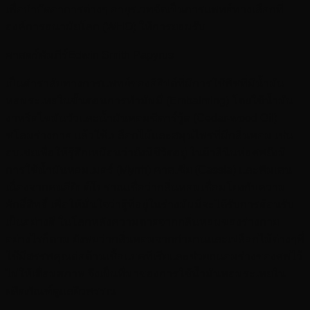
เพื่อบำบัดอาการต่างๆ อายุรเวทจัดเป็นการแพทย์ทางเลือกที่
องค์การอนามัยโลก (WHO) ให้การยอมรับ
ศาสตร์คัมภีร์Edwin Smith Papyrus
เป็นตำราลับทางการแพทย์ของอียิปต์ที่มีการใช้พืชที่มีน้ำมัน
หอมระเหยในขั้นตอนการทำมัมมี่ (Embalming) โดยใช้น้ำมัน
งาหรือไขมันวัวและน้ำมันหอมซีดาร์วู้ด (Cedar-wood Oil)
ชโลมร่างกาย แล้วใช้เปลือกไม้และสมุนไพรที่มีกลิ่นหอม เช่น
อบเชยเพื่อให้รู้สึกเหมือนว่ายังมีชีวิตอยู่ ในผ้าลินินห่อศพยังมี
การใช้น้ำมันหอมเมอร์ (Myrrh) คาสเซีย (Cassia) และพิมเสน
เนื่องจากคนอียิปต์โบราณเชื่อว่ากลิ่นหอมเชื่อมโยงกับความ
ศักดิ์สิทธิ์ เพื่อให้มั่นใจว่าผู้ที่อยู่ในร่างมัมมี่จะได้รับการต้อนรับ
เป็นอย่างดี ในโลกหลังความตายจากกลิ่นหอมของร่างกาย
อย่างไรก็ตาม ยังพบว่ากลิ่นหอมจากกำยานและเปลือกไม้ต่างๆที่
ใช้มีสรรพคุณต่อต้านเชื้อแบคทีเรียและช่วยถนอมร่างของศพไว้
ไม่ให้เสื่อมสภาพ จึงเป็นที่มาของการใช้น้ำมันหอมระเหยใน
ผลิตภัณฑ์ดูแลผิวพรรณ