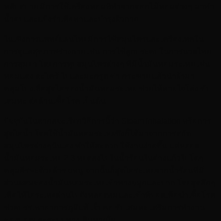
หลับสบาย มีการใช้เครื่องหอมที่ทำจากดอกไม้หอมต่างๆ มาทำ
น้ำอบและแป้งร่ำเพื่อทาและบำรุงผิวกาย
ในเชิงการแพทย์แผนไทยมีการใช้สมุนไพรและเครื่องเทศใน
การดูแลสุขภาพร่างกาย เช่น การใช้ลูกประคบในการนวดไทย
การสุมยา โดยการทุบสมุนไพรต่างๆ ที่มีน้ำมันหอมระเหย เช่น
หอมแดง ตะไคร้ ใบและมะกรูด ข่า กระชาย แล้วนำผ้ามา
คลุมโปงเพื่อสูดไอของน้ำมันหอมระเหย ช่วยให้หายใจโล่ง ขับ
เสมหะ ต่อต้านเชื้อโรค เป็นต้น
ปัจจุบันในสากลจะเรียกวิธีการนี้ว่า Steam lnhalation หรือการ
สูดไอน้ำ โดยใช้น้ำมันหอมระเหยซึ่งก็ได้มาจากการสกัด
สมุนไพรต่างๆนั่นเอง ทำให้สะดวก ใช้งานง่ายขึ้น แค่หยอด
น้ำมันหอมระเหย 2-3 หยดลงไปในน้ำร้อนในอ่างแก้วใบโตๆ
คลุมศีรษะด้วยผ้าขนหนู จากนั้นก็สูดไอระเหยจากน้ำร้อนที่มี
ส่วนผสมของน้ำมันหอมระเหยเข้าทางจมูกและปาก โดยสูดลึกๆ
เพื่อให้ไอระเหยผ่านไปยังหลอดลมและเข้าที่ปอดเพื่อฆ่าเชื้อโรค
ช่วยบรรเทาอาการภูมิแพ้ เจ็บคอ ขับเสมหะ เสริมการทำงาน
ของปอดและระบบทางเดินหายใจ