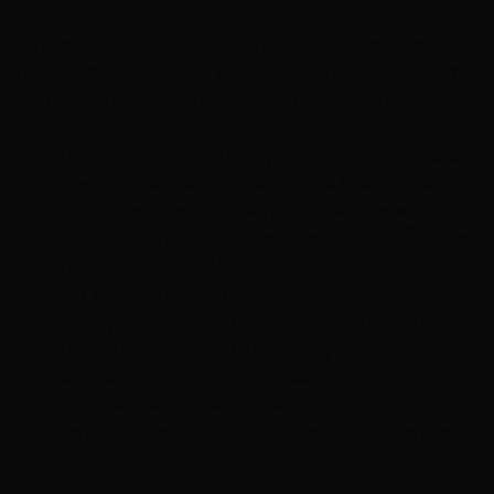
ระดับร่างกาย (Physiological Effects)
การได้รับกลิ่นหอมส่งผลต่อระบบการทำงานของสมองส่วนลิมบิ
กโดยตรง ซึ่งเป็นกลุ่มของส่วนสมองที่ทำงานร่วมกันในการรับรู้
เกี่ยวกับอารมณ์และพฤติกรรม ประกอบไปด้วยไฮโปทาลามัสที่
เป็นกลุ่มของเซลล์ประสาทที่ทำหน้าที่เป็นต่อมไร้ท่อ มีหน้าที่
ควบคุมอุณหภูมิของร่างกาย ควบคุมความหิว สมดุลของน้ำและ
วงจรการหลับ การตื่น เนื่องจากสมองส่วนนี้เชื่อมต่อโดยตรงกับ
สมองส่วนที่ควบคุมการเต้นของหัวใจ ความดัน การหายใจ
ความจำ ระดับความเครียด และการหลั่งฮอร์โมน ดังนั้นการสูด
ดมน้ำมันหอยระเหยจึงเป็นวิธีที่ให้ผลทางร่างกายและระบบ
ประสาทเร็วที่สุดทางหนึ่ง เพราะหลังจากการสูดดมน้ำมันหอม
ระเหยจะเข้าสู่ระบบประสาทรับกลิ่น ส่งผลต่อสมองส่วนต่างๆ
เช่น สมองส่วนคอร์เท็กซ์ มีผลต่อการเรียนรู้ (Intellectual
Process) ส่วนของต่อมพิทูอิทารี (Pituitary Gland) ซึ่งควบคุม
ระบบฮอร์โมนทั้งหมด รวมทั้งฮอร์โมนจากต่อมหมวกไตและสม
องส่วนไฮโปทาลามัสซึ่งควบคุมความโกรธและความรุนแรง
และมีบางส่วนเข้าสู่ระบบทางเดินหายใจไปยังปอด