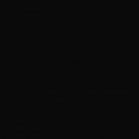
● ช่วยขยายหลอดลม
● กระตุ้นระบบหมุนเวียนเลือด
● ช่วยให้เสมหะอ่อนตัวและขับออกได้ง่ายขึ้น
● บรรเทาอาการไอ
● ได้สรรพคุณของน้ำมันหอมระเหยตามที่เลือกใช้
ข้อควรระวัง
● ในกรณีที่ใช้กับเด็ก ต้องอยู่ในความดูแลอย่างใกล้ชิดจากพ่อ
แม่หรือผู้ใหญ่ที่มีความรับผิดชอบสูง เนื่องจากอาจถูกน้ำร้อน
ลวกได้ เทคนิคนี้ไม่เหมาะสำหรับเด็กเล็ก จึงควรใช้กับเด็กวัย
ประมาณ 7-8 ปีขึ้นไป
● สรรพคุณของน้ำมันหอมระเหยที่แจ้งไว้ตอนต้นนั้น จะพบใน
น้ำมันหอมระเหยจากธรรมชาติเท่านั้น ไม่พบในน้ำมันหอม