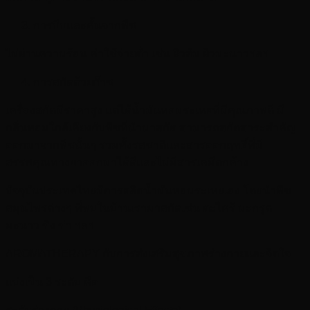
การบีบและคั้นจากพืช
ไม่ผ่านความร้อน ค่าใช้จ่ายต่ำ เช่น ผิวส้ม ผิวมะนาวฯลฯ
การสกัดด้วยก๊าซ
เครื่องสกัดมีราคาสูง แต่ได้น้ำมันหอมระเหยที่มีคุณภาพดี มี
กลิ่นหอมใกล้เคียงกับพืชที่นำมาสกัด สามารถสกัดสาระสำคัญ
ออกมาจากพืชนั้นๆ รวมทั้งรสชาติและสารออกฤทธิ์ที่มี
สรรพคุณทางยาออกมาได้ดีและไม่มีสารเคมีตกค้าง
ปัจจุบันประเทศไทยมีการผลิตน้ำมันหอมระเหยเอง โดยนำพืช
สมุนไพรต่างๆ ที่พบในบ้านเรามาสกัดเช่น ตะไคร้ มะกรูด
มะนาว ขิง ข่า ฯลฯ
AROMATHERAPY กับการส่งเสริมสุขภาพร่างกายและจิตใจ
แบ่งเป็น 3 ระดับ คือ