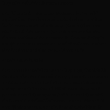
ในยุคสมัยของจิ๋นซีฮ่องเต้(Yellow Emperor)
มีระบุไว้ในหนังสือ International Medicine เกี่ยวกับการใช้
สมุนไพรเป็นยารักษาโรค แพทย์แผนจีนเชื่อเรื่องอาหารเป็นยา
โดยใช้อาหารและเครื่องดื่มเพื่อสมดุล (ร้อน/เย็น) ในร่างกาย
เช่น ขิง ดื่มเพื่อให้ร่างกายอบอุ่น ช่วยย่อย การแพทย์แผนจีน
เป็นการแพทย์ที่ยังคงได้รับการยอมรับสืบเนื่องมาจนถึงปัจจุบัน
ควบคู่กับการแพทย์แผนตะวันตก และเป็นอีกหนึ่งการแพทย์ทาง
เลือกที่องค์การอนามัยโลก (WHO) ให้การยอมรับ
ศาสตร์ของแพทย์แผนจีน
ตัวอย่างการใช้ศาสตร์อโรมาเทอราปีในภูมิปัญญาไทยที่เห็นได้
ชัด เช่น การไหว้พระ สวดมนต์ เราจะจุดธูปหอม ซึ่งในอดีตจะทำ
จากไม้หอมแท้ๆ เช่น ไม้จันทร์ หรือการถวายดอกไม้และพวง
มาลัยบูชาพระ ซึ่งนิยมนำดอกไม้ที่มีกลิ่นหอม เช่น ดอกมะลิ
(ราชันย์แห่งดอกไม้) ดอกกุหลาบ (ราชินีแห่งดอกไม้) ดอกจำปี
เป็นต้น ดอกไม้เหล่านี้จะมีน้ำมันหอมระเหย ช่วยให้มีสมาธิ ให้
ความรู้สึกผ่อนคลายและสงบ เมื่อเข้านอนก็จะช่วยให้หลับลึก