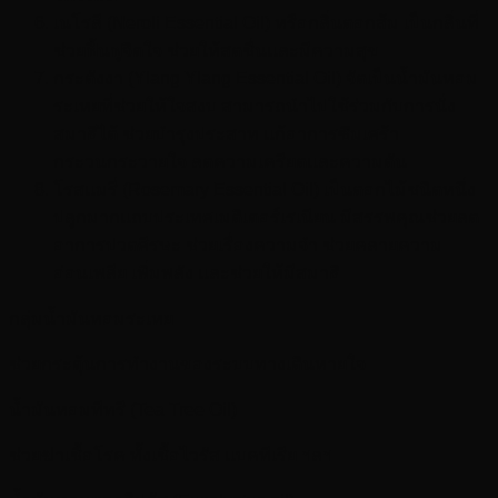
เนโรลี (Neroli Essential Oil) หรือกลิ่นดอกส้ม เป็นกลิ่นที่
ช่วยฟื้นฟูจิตใจ ช่วยให้สดชื่นและมีความสุข
กระดังงา (Ylang Ylang Essential Oil) จัดเป็นน้ำมันหอม
ระเหยที่ช่วยให้ใจสงบ สามารถนำไปใช้ร่วมกับการนั่ง
สมาธิได้ ช่วยบำรุงประสาท แก้อาการซึมเศร้า
กระวนกระวายใจ ลดความเครียดและความดัน
โรสแมรี่ (Rosemary Essential Oil) เป็นดอกไม้ชนิดหนึ่ง
ปลูกมากแถบประเทศเมดิเตอร์เรเนียน มีสรรพคุณช่วยลด
อาการปวดศีรษะ ช่วยเรื่องความจำ ช่วยคลายความ
อ่อนเพลีย เพิ่มพลัง และช่วยให้มีสมาธิ
กลุ่มน้ำมันหอมระเหย
ช่วยกระตุ้นการทำงานของระบบทางเดินหายใจ
น้ำมันหอมทีทรี (Tea Tree Oil)
ช่วยฆ่าเชื้อโรค ทั้งเชื้อไวรัส แบคทีเรีย ฯลฯ