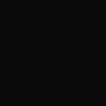
ช่วยต่อต้านเชื้อแบคทีเรีย บรรเทาอาการไอ หอบ ปวดฟัน
น้ำมันหอมอบเชย (Cinnamon Oil)
ช่วยต่อต้านเชื้อแบคทีเรีย เชื้อไวรัส
สูตรการสูดไอน้ำ (Steam lnhalation)
เป็นการทำงานร่วมกันระหว่างการสูดไอน้ำ+น้ำมันหอมระเหย
ประโยชน์ของสูตรนี้คือ ช่วยบรรเทาอาการภูมิแพ้ ไอ เจ็บคอ ชับ
เสมหะ เสริมการทำงานของปอดและระบบทางเดินหายใจ
อุปกรณ์
● ชามหรืออ่างแก้วใบโต
● ผ้าเช็ดตัวขนาดพอเหมาะ ใช้คลุมศีรษะ
วิธีทำ
● เตรียมชามแก้วใบโตและผ้าเช็ดตัวให้พร้อม