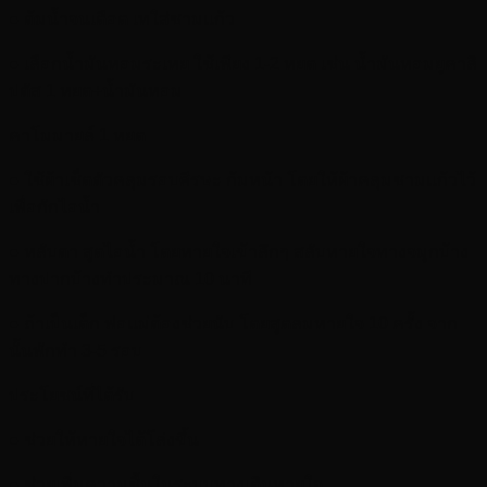
● ต้มน้ำจนเดือด เทใส่ชามแก้ว
● เลือกน้ำมันหอมระเหย ใช้เพียง 1-2 หยด เช่น น้ำมันหอมยูคาลิ
ปตัส 1 หยด+น้ำมันหอม
คาโมมายล์ 1 หยด
● ใช้ผ้าเช็ดตัวคลุมรอบศีรษะ ก้มหน้า โดยให้ผ้าคลุมชามแก้วไว้
เพื่อกักไอน้ำ
● หลับตา สูดไอน้ำ โดยหายใจเข้าลึกๆ สลับหายใจทางจมูกบ้าง
ทางปากบ้างทำประมาณ 10 นาที
● ถ้าเป็นเด็ก พ่อแม่ต้องช่วยนับ โดยสูดลมหายใจ 10 ครั้ง จาก
นั้นพักทำ 3-5 รอบ
ประโยชน์ที่ได้รับ
● ช่วยให้หายใจได้โล่งขึ้น
● ช่วยเพิ่มความชื้นในระบบทางเดินหายใจ