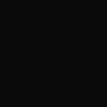
วดอโรมาเทอราปีบำบัด
2.2 การอาบหรือแช่ตัวด้วยน้ำอุ่นและน้ำมันหอมระเหย จัดเป็น
วิธีการที่ง่ายและได้ผลดีที่สุดวิธีหนึ่ง โดยน้ำมันหอมระเหย
สามารถเข้าสู่ร่างกายผ่านการสูดดมและทางผิวหนัง ช่วยคลาย
กล้ามเนื้อและความเครียดได้เป็นอย่างดี โดยหยดน้ำมันหอม
ระเหยตามสรรพคุณที่ต้องการสัก 4-6 หยดลงไปในเกลือทะเล
หรือเกลือหิมาลายัน จากนั้นนำไปละลายในน้ำอุ่นเพื่อแช่ตัว
ประมาณ 20 นาที
2.3 การประคบ หยดน้ำมันหอมระเหยลงในน้ำอุ่นจัดๆ จากนั้น
นำผ้าขนหนูไปชุบ บิดให้หมาดแล้วนำมาประคบร่างกาย เช่น
การใช้น้ำมัน หอมไพล คาโมมายล์ ลาเวนเดอร์ เพื่อคลาย
อาการปวดเกร็งและลดอักเสบในบริเวณที่ต้องการ
ระดับจิตใจ (Mental Effects)
น้ำมันหอมระเหยมีผลต่อจิตใจการที่เราได้กลิ่นหรือสูดดมกลิ่น
ของน้ำมันหอมระเหยเข้าไปนั้น กลิ่นจะเดินทางไปยังสมองส่วน
ลิมบิกโดยตรง ซึ่งสมองส่วนนี้เกี่ยวข้องกับอารมณ์ ความรู้สึก