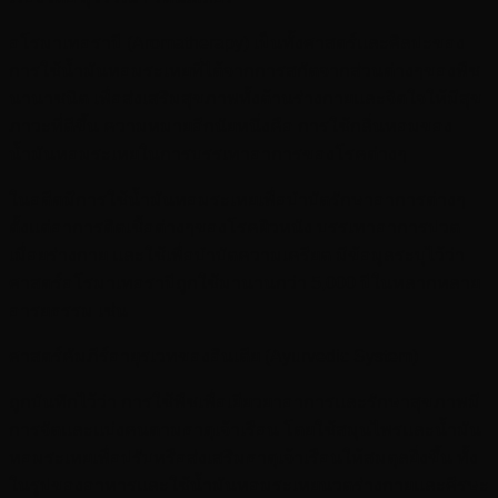
อโรมาเทอราปี (Aromatherapy) เป็นทั้งศาสตร์และศิลปะของ
การใช้น้ำมันหอมระเหยที่ได้จากการสกัดจากส่วนต่างๆของพืช
นานาชนิด เพื่อส่งเสริมสุขภาพทั้งด้านร่างกายและจิตใจให้มีสุข
ภาวะที่ดีขึ้น ความหมายอีกนัยหนึ่งคือ การใช้กลิ่นหอมของ
น้ำมันหอมระเหยในการบรรเทาอาการของโรคต่างๆ
ในอดีตมีการใช้น้ำมันหอมระเหยเพื่อบำบัดรักษาอาการต่างๆ
ตั้งแต่อาการติดเชื้อต่างๆของโรคผิวหนัง บรรเทาอาการปวด
เมื่อยร่างกาย และใช้เพื่อบำบัดความเครียด มีข้อมูลระบุไว้ว่า
ศาสตร์อโรมาเทอราปีถูกใช้มานานกว่า 5,000 ปีในหลากหลาย
อารยธรรม เช่น
ศาสตร์คัมภีร์อายุรเวทของอินเดีย (Ayurvedic System)
ถูกบันทึกไว้ว่า การใช้พืชเพื่อเยียวยาอาการและรักษาสุขภาพมี
การจัดและแบ่งคนตามธาตุเจ้าเรือน โดยใช้สมุนไพรและน้ำมัน
หอมระเหยเพื่อปรับหรือส่งเสริมธาตุเจ้าเรือนให้สมดุลยิ่งขึ้น ทั้ง
ในรูปของอาหารและใช้น้ำมันหอมระเหยนวดร่างกายและศีรษะ