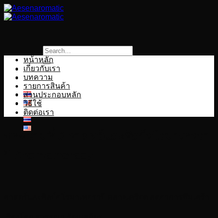
Skip
to
content
Search
หน้าหลัก
for:
เกี่ยวกับเรา
บทความ
รายการสินค้า
ส่วนประกอบหลัก
วิธีใช้
ติดต่อเรา
บทความที่ 3 ศาสตร์และศิลป์อโรมาเทอรา
ปี Aromatherapy
ศาสตร์และศิลป์อโรมาเทอราปี คลายเครียด ลดอาการซึมเศร้า
เรื่องโดย สุวรรณา รัตนเสถียร